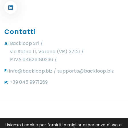
Contatti
Backloop Srl
A:
via Satiro 11, Verona (VR) 37121 /
P.IVA:04826180236
E:
info@backloop.biz
supporto@backloop.biz
+39 045 9971269
P:
Copyright ©2025 by
Backloop srl
. P.IVA
Usiamo i cookie per fornirti la miglior esperienza d'uso e