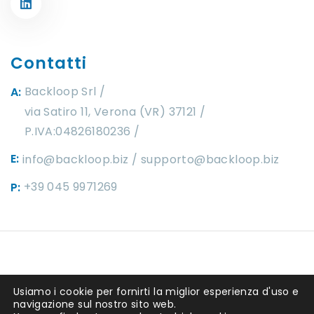
Contatti
Backloop Srl
A:
via Satiro 11, Verona (VR) 37121 /
P.IVA:04826180236
E:
info@backloop.biz
supporto@backloop.biz
+39 045 9971269
P:
Copyright ©2025 by
Backloop srl
. P.IVA
Usiamo i cookie per fornirti la miglior esperienza d'uso e
04826180236 REA 449292. Capitale
navigazione sul nostro sito web.