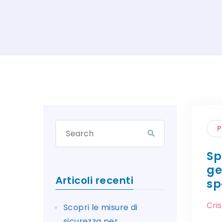
P
Sp
ge
Articoli recenti
sp
Cri
Scopri le misure di
sicurezza per