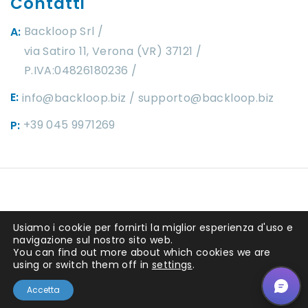
Contatti
Backloop Srl
A:
via Satiro 11, Verona (VR) 37121 /
P.IVA:04826180236
E:
info@backloop.biz
supporto@backloop.biz
+39 045 9971269
P:
Copyright ©2025 by
Backloop srl
. P.IVA
Usiamo i cookie per fornirti la miglior esperienza d'uso e
04826180236 REA 449292. Capitale
navigazione sul nostro sito web.
You can find out more about which cookies we are
sociale I.V. 10.000€
using or switch them off in
settings
.
Accetta