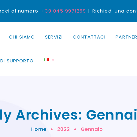
aci al numero:
+39 045 9971269
Richiedi una co
CHI SIAMO
SERVIZI
CONTATTACI
PARTNER
EDI SUPPORTO
y Archives: Genna
Home
2022
Gennaio